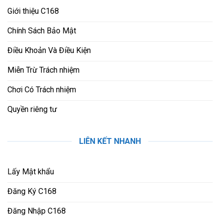
Giới thiệu C168
Chính Sách Bảo Mật
Điều Khoản Và Điều Kiện
Miễn Trừ Trách nhiệm
Chơi Có Trách nhiệm
Quyền riêng tư
LIÊN KẾT NHANH
Lấy Mật khẩu
Đăng Ký C168
Đăng Nhập C168