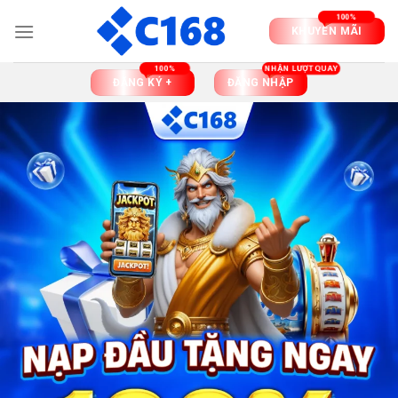
Skip
to
KHUYẾN MÃI
content
ĐĂNG KÝ +
ĐĂNG NHẬP